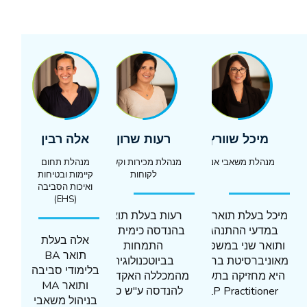
מיכל שוורץ
רעות שרון
אלה רבין
מנהלת משאבי אנוש
מנהלת מכירות וקשרי
מנהלת תחום
לקוחות
קיימות ובטיחות
ואיכות הסביבה
(EHS)
מיכל בעלת תואר B.A.
רעות בעלת תואר
במדעי ההתנהגות
בהנדסה כימית עם
אלה בעלת
ותואר שני במשפטים
התמחות
תואר BA
מאוניברסיטת בר אילן.
בביוטכנולוגיה
בלימודי סביבה
היא מחזיקה בתעודת
מהמכללה האקדמית
ותואר MA
NLP Practitioner
להנדסה ע"ש סמי
בניהול משאבי
וחברה באיגוד
שמעון. רעות היא