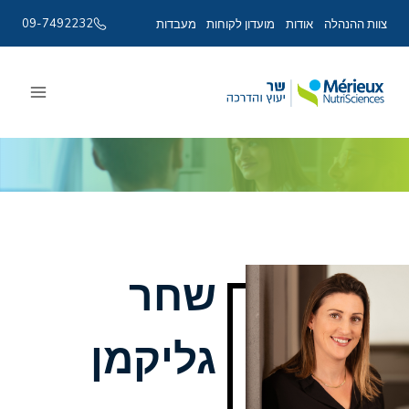
09-7492232
צוות ההנהלה
אודות
מועדון לקוחות
מעבדות
Ski
t
conten
שחר
גליקמן