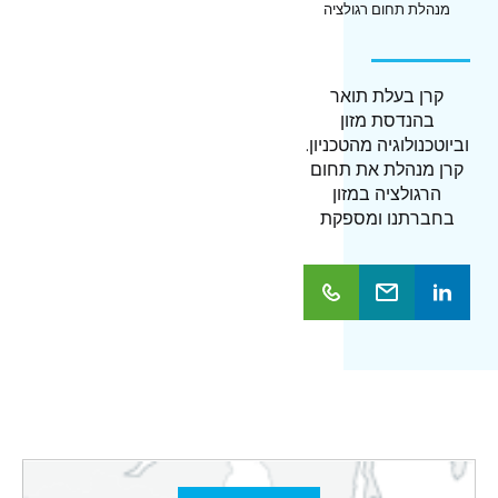
מנהלת תחום רגולציה
כישורי…
קרן בעלת תואר
בהנדסת מזון
וביוטכנולוגיה מהטכניון.
קרן מנהלת את תחום
הרגולציה במזון
בחברתנו ומספקת
תמיכה מקצועית
למנהלי הפרויקטים
שלנו. יש לה ניסיון
נרחב בענייני רגולציה
מקומית ובינלאומית,
כולל ניסיון רב עם
חברות שונות עבורן
היא מבצעת סקירות
רגולטוריות, סימון
מוצרים, בדיקות עמידה
ברגולציה על מזון, מתן