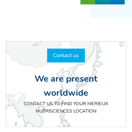
נרחב בענייני רגולציה
מקומית ובינלאומית,
כולל ניסיון רב עם
חברות שונות עבורן
היא מבצעת סקירות
רגולטוריות, סימון
מוצרים, בדיקות עמידה
ברגולציה על מזון, מתן
Contact us
חוות דעת מקצועיות,
רישום מזון ומזון חדש
ועוד….
We are present
worldwide
CONTACT US TO FIND YOUR MERIEUX
NUTRISCIENCES LOCATION