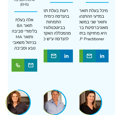
ואיכות הסביבה
(EHS)
מיכל בעלת תואר B.A.
רעות בעלת תואר
במדעי ההתנהגות
בהנדסה כימית עם
אלה בעלת
ותואר שני במשפטים
התמחות
תואר BA
מאוניברסיטת בר אילן.
בביוטכנולוגיה
בלימודי סביבה
היא מחזיקה בתעודת
מהמכללה האקדמית
ותואר MA
NLP Practitioner
להנדסה ע"ש סמי
בניהול משאבי
וחברה באיגוד
שמעון. רעות היא
טבע וסביבה.
הבינלאומי של מכוני
מנהלת המכירות וקשרי
בעבר עבדה
NLP. בנוסף, למיכל
הלקוחות שלנו. עם
במינהל הגנת
תעודה בייעוץ קריירה.
למעלה מ-15 שנות
הסביבה של
מיכל מנהלת את כל
ניסיון בתעשייה (מתוכן
צה"ל ובניהול
מחזור החיים של
עשר בחברתנו), לרעות
סביבתי
העובדים ואחראית על
יש הבנה מעמיקה של
בתעשיית
בנייה ויישום של
הצרכים והאתגרים של
המזון.אלה רבין
אסטרטגיית משאבי
לקוחותינו. היא מסורה
מנהלת את
אנוש, פרקטיקות,
לבניית קשרים חזקים
תחום הקיימות
מדיניות ונהלים. היא
וארוכי טווח עם
וה-EHS
מאמינה שחשוב ליצור
לקוחותינו ופועלת ללא
בחברתנו,
תנאים ותרבות עבור
לאות כדי לעמוד