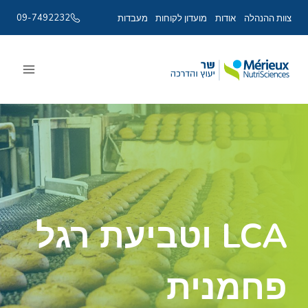
09-7492232
צוות ההנהלה
אודות
מועדון לקוחות
מעבדות
Ski
t
conten
LCA וטביעת רגל
פחמנית