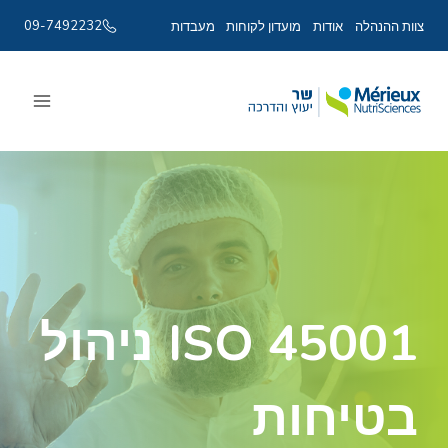
09-7492232
צוות ההנהלה
אודות
מועדון לקוחות
מעבדות
Ski
t
conten
ISO 45001 ניהול
בטיחות