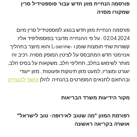
פורסמה הנחיית מזון חדש עבור פוספטידיל סרין
שמקורו מסויה
פורסמה הנחיית מזון חדש בנוגע לפוספטידיל סרין מיום
02.04.2024 . על פי ההנחייה מדובר בפוספוליפיד אליו
קשורות שתי חומצות שומן ו -L-serine והוא מיוצר בתהליך
אנזימטי חדש המתבסס על לציטין המופק מסויה. רכיב זה
מותר לשימוש בחלב, תחליפי חלב, משקאות על בסיס חלב,
יוגורט ומוצריו, למעט מזון תינוקות ופעוטות , מזון ייעודי
ובהתאם לתנאים המפורטים בהנחיה. להלן
קישור להנחייה
מקור הידיעות משרד הבריאות
רפורמת המזון "מה שטוב לאירופה- טוב לישראל"
אושרה בקריאה ראשונה