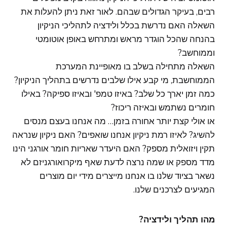
רבים, בעיקר הגדולים שבהם. לאור זאת ניתן להעלות את
השאלה האם נדרשת בכלל ולידציה לתהליכי הניקיון
בהנחה שהכל הוגדר מראש ומתרחש באופן אוטומטי
וממוחשב?
השאלה מתחילה בשלב בו מאופיינת המערכת
הממוחשבת, מי קבע אילו שלבים נדרשים בתהליך הניקיון?
כמה זמן יארך כל שלב? באיזו טמפ' ובאיזו ספיקה? באילו
חומרים נשתמש ובאיזה ריכוז?
או אולי קצת יותר אחורה בזמן… מה אנחנו בעצם מנסים
להשיג? לאיזו רמת ניקיון אנחנו שואפים? האם ניקיון שנראה
תקין ויזואלית מספק? האם היעדר שאריות חומר אורגני הינו
מדד מספק או שמה נרצה לדעת שאף מיקרואורגניזם לא
נשאר בציוד שלנו בו אנחנו מייצרים מידי יום מוצרים
המגיעים לצרכנים שלנו.
מהו תהליך
ולידציה?