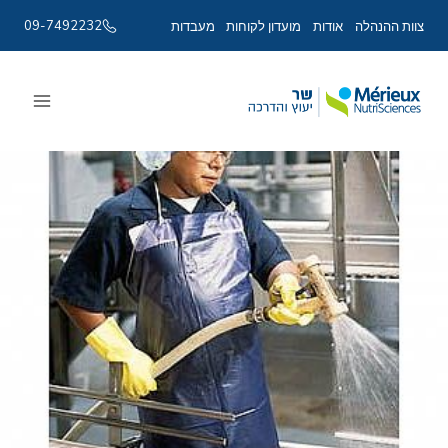
09-7492232
צוות ההנהלה
אודות
מועדון לקוחות
מעבדות
Ski
t
conten