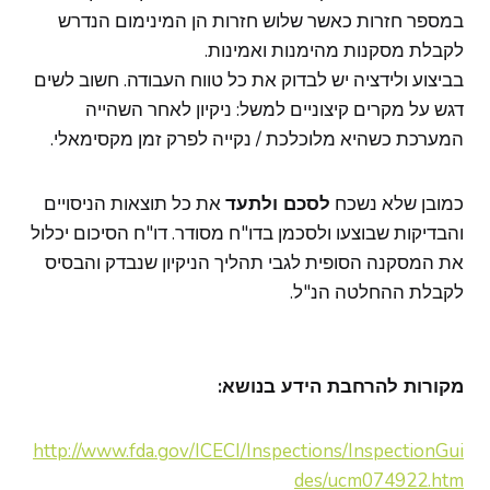
במספר חזרות כאשר שלוש חזרות הן המינימום הנדרש
לקבלת מסקנות מהימנות ואמינות.
בביצוע ולידציה יש לבדוק את כל טווח העבודה. חשוב לשים
דגש על מקרים קיצוניים למשל: ניקיון לאחר השהייה
המערכת כשהיא מלוכלכת / נקייה לפרק זמן מקסימאלי.
כמובן שלא נשכח
לסכם ולתעד
את כל תוצאות הניסויים
והבדיקות שבוצעו ולסכמן בדו"ח מסודר. דו"ח הסיכום יכלול
את המסקנה הסופית לגבי תהליך הניקיון שנבדק והבסיס
לקבלת ההחלטה הנ"ל.
מקורות להרחבת הידע בנושא:
http://www.fda.gov/ICECI/Inspections/InspectionGui
des/ucm074922.htm