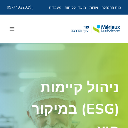
09-7492232
צוות ההנהלה
אודות
מועדון לקוחות
מעבדות
Ski
t
conten
ניהול קיימות
(ESG) במיקור