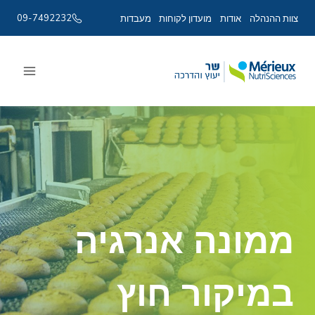
09-7492232
צוות ההנהלה
אודות
מועדון לקוחות
מעבדות
Ski
t
conten
ממונה אנרגיה
במיקור חוץ