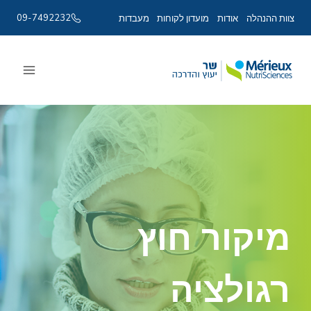
09-7492232
צוות ההנהלה
אודות
מועדון לקוחות
מעבדות
Ski
t
conten
מיקור חוץ
רגולציה