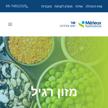
09-7492232
צוות ההנהלה
אודות
מועדון לקוחות
מעבדות
Ski
t
conten
מזון רגיל