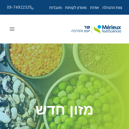
09-7492232
צוות ההנהלה
אודות
מועדון לקוחות
מעבדות
Ski
t
conten
מזון חדש