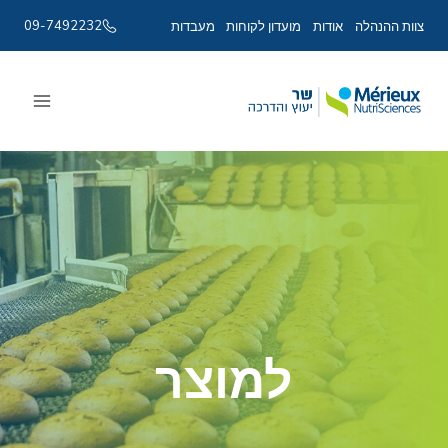
09-7492232
צוות ההנהלה
אודות
מועדון לקוחות
מעבדות
Ski
t
conten
למוצר