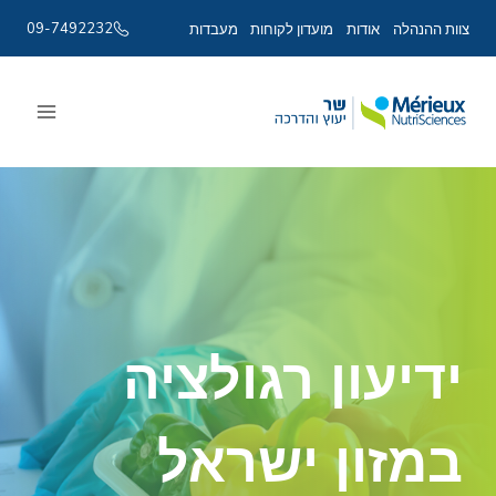
09-7492232
צוות ההנהלה
אודות
מועדון לקוחות
מעבדות
Ski
t
conten
ידיעון רגולציה
במזון ישראל